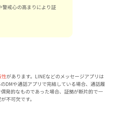
や警戒心の高まりにより証
蔽性
があります。LINEなどのメッセージアプリは
SのDMや通話アプリで完結している場合、通話履
で偶発的なものであった場合、証拠が断片的で一
査
が不可欠です。