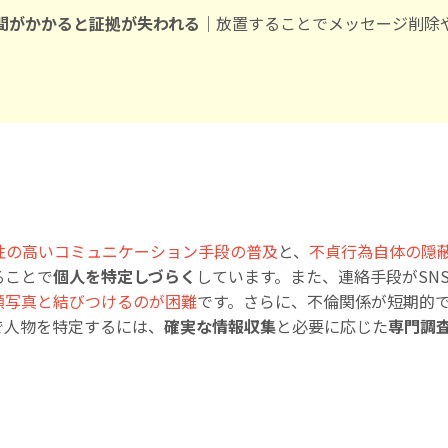
間がかかると証拠が失われる
｜放置することでメッセージ削除
性の高いコミュニケーション手段の普及
と、
不貞行為自体の隠
ることで
個人を特定しづらく
しています。また、連絡手段がSN
顔写真と結びつけるのが困難
です。さらに、不倫関係が短期的
で人物を特定するには、
確実な情報収集
と必要に応じた
専門調