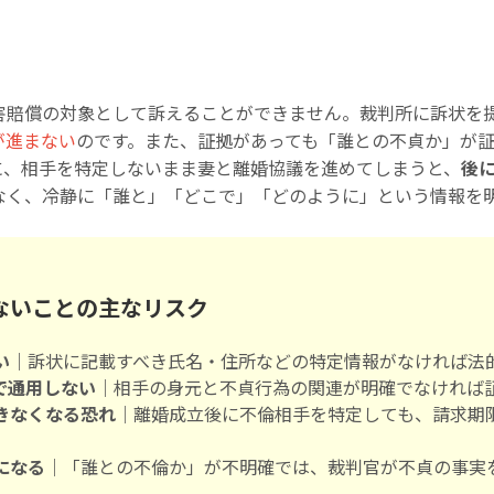
害賠償の対象として訴えることができません。裁判所に訴状を
が進まない
のです。また、証拠があっても「誰との不貞か」が
に、相手を特定しないまま妻と離婚協議を進めてしまうと、
後
なく、冷静に「誰と」「どこで」「どのように」という情報を
ないことの主なリスク
い
｜訴状に記載すべき氏名・住所などの特定情報がなければ法
で通用しない
｜相手の身元と不貞行為の関連が明確でなければ
きなくなる恐れ
｜離婚成立後に不倫相手を特定しても、請求期
になる
｜「誰との不倫か」が不明確では、裁判官が不貞の事実