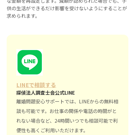
な金額を再設定します。減額が認められた場合でも、子
供の生活ができるだけ影響を受けないようにすることが
求められます。
LINEで相談する
探偵法人調査士会公式LINE
離婚問題安心サポートでは、LINEからの無料相
談も可能です。お仕事の関係や電話の時間がと
れない場合など、24時間いつでも相談可能で利
便性も高くご利用いただけます。