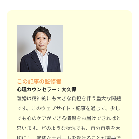
この記事の監修者
心理カウンセラー：大久保
離婚は精神的にも大きな負担を伴う重大な問題
です。このウェブサイト・記事を通じて、少し
でも心のケアができる情報をお届けできればと
思います。どのような状況でも、自分自身を大
切にし、適切なサポートを受けることが重要で