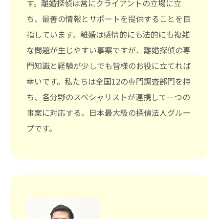
す。離婚探偵は常にクライアントの立場に立
ち、最善の情報とサポートを提供することを目
指しています。離婚は感情的にも法的にも複雑
な問題が生じやすい事案ですが、離婚探偵の専
門知識と経験が少しでも皆様のお役に立てれば
幸いです。私たちは全国12の専門調査部門を持
ち、各分野のスペシャリストが連携して一つの
事案に対応する、日本最大級の探偵法人グルー
プです。