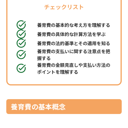
チェックリスト
養育費の基本的な考え方を理解する
養育費の具体的な計算方法を学ぶ
養育費の法的基準とその適用を知る
養育費の支払いに関する注意点を把
握する
養育費の金額見直しや支払い方法の
ポイントを理解する
養育費の基本概念