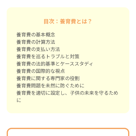
目次：養育費とは？
養育費の基本概念
養育費の計算方法
養育費の支払い方法
養育費を巡るトラブルと対策
養育費の法的基準とケーススタディ
養育費の国際的な視点
養育費に関する専門家の役割
養育費問題を未然に防ぐために
養育費を適切に設定し、子供の未来を守るため
に