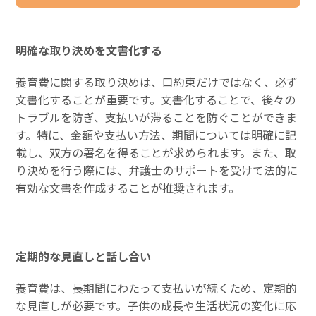
明確な取り決めを文書化する
養育費に関する取り決めは、口約束だけではなく、必ず
文書化することが重要です。文書化することで、後々の
トラブルを防ぎ、支払いが滞ることを防ぐことができま
す。特に、金額や支払い方法、期間については明確に記
載し、双方の署名を得ることが求められます。また、取
り決めを行う際には、弁護士のサポートを受けて法的に
有効な文書を作成することが推奨されます。
定期的な見直しと話し合い
養育費は、長期間にわたって支払いが続くため、定期的
な見直しが必要です。子供の成長や生活状況の変化に応