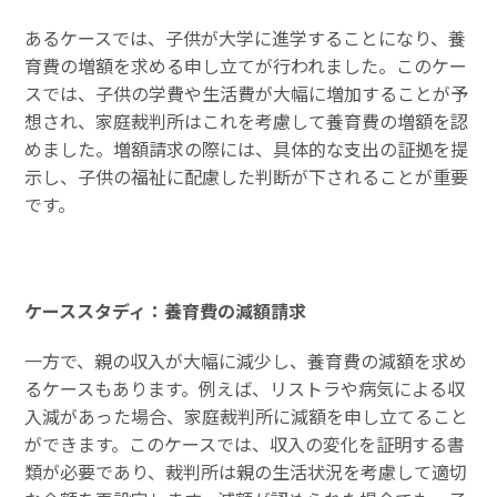
あるケースでは、子供が大学に進学することになり、養
育費の増額を求める申し立てが行われました。このケー
スでは、子供の学費や生活費が大幅に増加することが予
想され、家庭裁判所はこれを考慮して養育費の増額を認
めました。増額請求の際には、具体的な支出の証拠を提
示し、子供の福祉に配慮した判断が下されることが重要
です。
ケーススタディ：養育費の減額請求
一方で、親の収入が大幅に減少し、養育費の減額を求め
るケースもあります。例えば、リストラや病気による収
入減があった場合、家庭裁判所に減額を申し立てること
ができます。このケースでは、収入の変化を証明する書
類が必要であり、裁判所は親の生活状況を考慮して適切