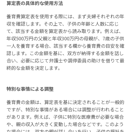
算定表の具体的な使用方法
養育費算定表を使用する際には、まず夫婦それぞれの年
収を確認します。その上で、子供の年齢と人数に応じ
て、該当する金額を算定表から読み取ります。例えば、
年収500万円の父親と年収300万円の母親が、7歳の子供
一人を養育する場合、該当する欄から養育費の目安を確
認します。この金額を基に、双方が納得する金額を話し
合い、必要に応じて弁護士や調停委員の助けを借りて最
終的な金額を決定します。
特別な事情による調整
養育費の金額は、算定表を基に決定されることが一般的
ですが、特別な事情がある場合には調整が行われること
があります。例えば、子供に特別な医療費が必要な場合
や、親の収入が大きく変動した場合などです。このよう
な場合には、双方の親が話し合いを行い、子供の福祉を