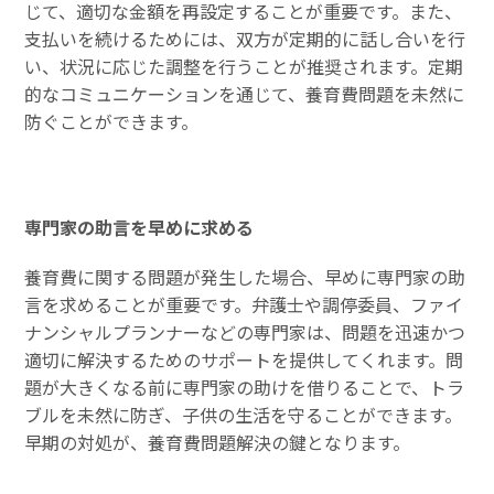
じて、適切な金額を再設定することが重要です。また、
支払いを続けるためには、双方が定期的に話し合いを行
い、状況に応じた調整を行うことが推奨されます。定期
的なコミュニケーションを通じて、養育費問題を未然に
防ぐことができます。
専門家の助言を早めに求める
養育費に関する問題が発生した場合、早めに専門家の助
言を求めることが重要です。弁護士や調停委員、ファイ
ナンシャルプランナーなどの専門家は、問題を迅速かつ
適切に解決するためのサポートを提供してくれます。問
題が大きくなる前に専門家の助けを借りることで、トラ
ブルを未然に防ぎ、子供の生活を守ることができます。
早期の対処が、養育費問題解決の鍵となります。