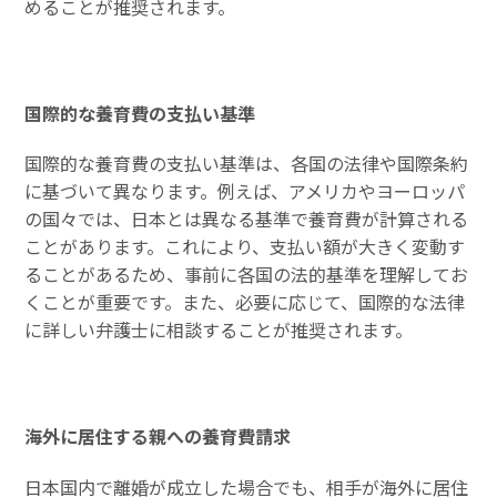
めることが推奨されます。
国際的な養育費の支払い基準
国際的な養育費の支払い基準は、各国の法律や国際条約
に基づいて異なります。例えば、アメリカやヨーロッパ
の国々では、日本とは異なる基準で養育費が計算される
ことがあります。これにより、支払い額が大きく変動す
ることがあるため、事前に各国の法的基準を理解してお
くことが重要です。また、必要に応じて、国際的な法律
に詳しい弁護士に相談することが推奨されます。
海外に居住する親への養育費請求
日本国内で離婚が成立した場合でも、相手が海外に居住