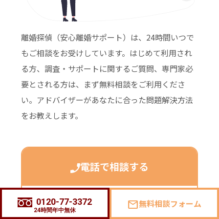
離婚探偵（安心離婚サポート）は、24時間いつで
もご相談をお受けしています。はじめて利用され
る方、調査・サポートに関するご質問、専門家必
要とされる方は、まず無料相談をご利用くださ
い。アドバイザーがあなたに合った問題解決方法
をお教えします。
電話で相談する
0120-77-3372
無料相談フォーム
mail
0120-77-3372
24時間年中無休