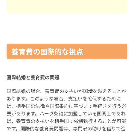
養育費の国際的な視点
国際結婚と養育費の問題
国際結婚の場合、養育費の支払いが国境を越えることが
あります。このような場合、支払いを確保するために
は、相手国の法律や国際条約に基づいて手続きを行う必
要があります。ハーグ条約に加盟している国同士であれ
ば、養育費の支払いを相手国で強制執行することが可能
です。国際的な養育費問題は、専門家の助けを借りて進