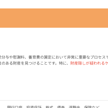
産分与や慰謝料、養育費の算定において非常に重要なプロセス
性のある財産を見つけることです。特に、
財産隠しが疑われる
銀行口座、投資信託、株式、債券、退職金、保険など